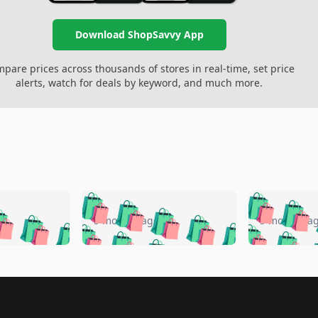
Download ShopSavvy App
pare prices across thousands of stores in real-time, set price
alerts, watch for deals by keyword, and much more.
🛍️
🛍️
🛍️
🛍️
🛍️
🛍️
️
🛍️
🛍️
🛍️
🛍️
🛍️
5 months ago
5 months a
🛍️
🛍️
🛍️
🛍️
🛍️
🛍️
🛍️
🛍️
🛍️
🛍
️
🛍️
🛍️
🛍️
🛍️
🛍️
🛍️
🛍️
🛍️
🛍️
🛍️
🛍️
🛍️
🛍️
🛍️
🛍
️
🛍️

🛍️
🛍️
🛍️
🛍️
🛍️
🛍️
🛍️
🛍️
🛍️
🛍️
🛍️
🛍️
🛍️
🛍️
️
🛍️
