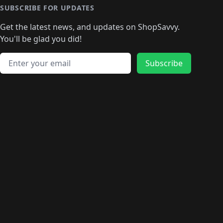
🛍️
🛍️
🛍️
🛍️
🛍️
🛍️
🛍️
🛍️
🛍️
SUBSCRIBE FOR UPDATES
🛍️
🛍
️
🛍️
🛍️
🛍️
🛍️
🛍️
🛍️
🛍️
Get the latest news, and updates on ShopSavvy.
🛍️
🛍️
🛍️
🛍️
🛍️
️
🛍️
🛍️
🛍️
You'll be glad you did!
🛍️
🛍️
🛍️
🛍️
🛍️
🛍️
🛍️
🛍️
🛍️
🛍️
Email address
🛍️
🛍️
Subscribe
🛍️
🛍️
🛍️
🛍️
🛍️
🛍️