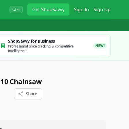
Get
ShopSavvy
Sign In
Sign Up
⌘K
ShopSavvy for Business
NEW!
Professional price tracking & competitive
intelligence
610 Chainsaw
Share